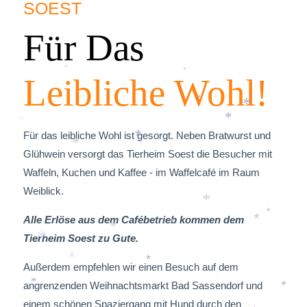
*
SOEST
Für Das
Leibliche Wohl!
*
*
*
*
*
*
Für das leibliche Wohl ist gesorgt. Neben Bratwurst und
*
Glühwein versorgt das Tierheim Soest die Besucher mit
*
Waffeln, Kuchen und Kaffee - im Waffelcafé im Raum
Weiblick.
*
Alle Erlöse aus dem Cafébetrieb kommen dem
*
*
*
Tierheim Soest zu Gute.
*
*
Außerdem empfehlen wir einen Besuch auf dem
*
*
angrenzenden Weihnachtsmarkt Bad Sassendorf und
*
*
*
einem schönen Spaziergang mit Hund durch den