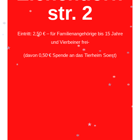
str. 2
*
*
*
*
Eintritt: 2,50 € – für Familienangehörige bis 15 Jahre
*
und Vierbeiner frei-
*
*
(davon 0,50 € Spende an das Tierheim Soest)
*
*
*
*
*
*
*
*
*
*
*
*
*