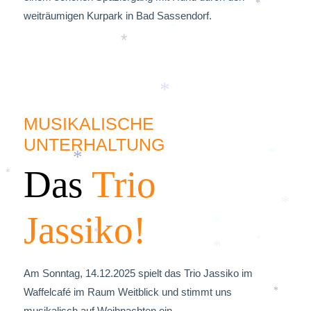
*
weiträumigen Kurpark in Bad Sassendorf.
*
*
*
*
MUSIKALISCHE
*
UNTERHALTUNG
*
Das
Trio
*
*
Jassiko!
*
*
*
*
*
Am Sonntag, 14.12.2025 spielt das Trio Jassiko im
Waffelcafé im Raum Weitblick und stimmt uns
*
musikalisch auf Weihnachten ein.