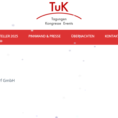
*
*
*
ELLER 2025
PINNWAND & PRESSE
ÜBERNACHTEN
KONTAK
*
*
*
*
*
*
*
*
orf GmbH
*
*
*
*
*