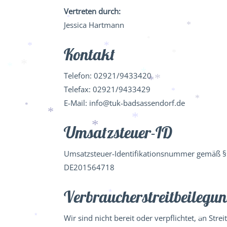
Vertreten durch:
*
Jessica Hartmann
*
*
Kontakt
*
*
*
*
*
Telefon: 02921/9433420
*
*
*
Telefax: 02921/9433429
*
E-Mail: info@tuk-badsassendorf.de
*
*
*
*
Umsatzsteuer-ID
*
Umsatzsteuer-Identifikationsnummer gemäß § 
DE201564718
Verbraucher­streit­beilegun
*
*
Wir sind nicht bereit oder verpflichtet, an Str
*