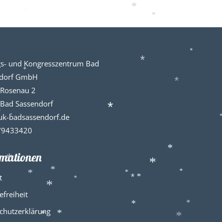
*
*
*
*
*
s- und Kongresszentrum Bad
*
*
ndorf GmbH
*
 Rosenau 2
Bad Sassendorf
uk-badsassendorf.de
*
*
/9433420
rmationen
*
*
*
t
*
*
*
*
*
*
*
efreiheit
*
*
chutzerklärung
*
*
*