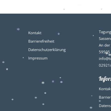
*
*
*
*
*
Tagung
Kontakt
*
Sasse
*
*
Barrierefreiheit
An der
Datenschutzerklärung
59505 
Impressum
info@t
*
*
*
02921
*
*
Info
*
*
*
*
Kontak
Barrier
*
*
*
*
Datens
*
*