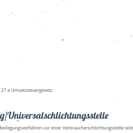
*
*
*
*
*
*
*
*
*
*
*
*
*
*
*
*
*
27 a Umsatzsteuergesetz:
*
*
g/Universal­schlichtungs­stelle
*
eitbeilegungsverfahren vor einer Verbraucherschlichtungsstelle te