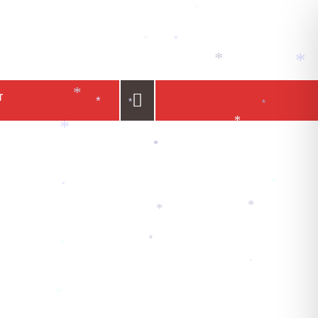
*
*
*
*
*
*
*
T
*
*
*
*
*
*
*
*
*
*
*
*
*
*
*