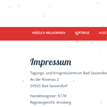
*
*
*
*
*
*
*
HERZLICH WILLKOMMEN
VORTRÄGE
AUSST
*
*
*
*
Impressum
*
*
Tagungs- und Kongresszentrum Bad Sassend
*
An der Rosenau 2
*
*
*
59505 Bad Sassendorf
*
Handelsregister: 6178
Registergericht: Arnsberg
*