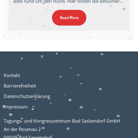
alles rund um den Hund. Hier finden die Besucher...
*
*
*
*
*
*
*
*
*
*
Read More
*
*
*
*
*
*
*
*
*
*
*
*
*
*
*
*
Kontakt
*
*
Barrierefreiheit
*
*
*
Datenschutzerklärung
*
*
*
Impressum
*
*
*
*
*
*
*
Tagungs- und Kongresszentrum Bad Sassendorf GmbH
*
*
*
An der Rosenau 2
*
*
59505 Bad Sassendorf