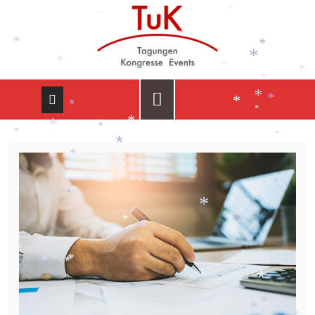
*
*
*
*
*
*
*
*
*
*
*
*
*
*
*
*
*
*
*
*
*
*
*
*
*
*
*
*
*
*
*
*
*
*
*
*