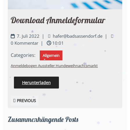
*
*
*
*
*
Download Anmeldeformular
*
*
*
*
*
|
|
7. Juli 2022
hafer@badsassendorf.de
*
*
|
0 Kommentar
10:01
*
*
*
Categories:
*
Allgemein
*
Anmeldebogen Aussteller Hundeweihnachtsmarkt
*
*
*
*
*
Herunterladen
*
*
*
*
*
*
*
PREVIOUS
*
*
Zusammenhängende Posts
*
*
*
*