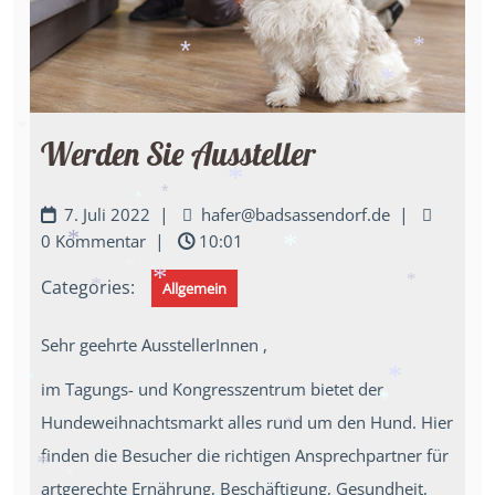
*
*
*
*
*
*
*
*
Werden Sie Aussteller
*
*
|
|
*
7. Juli 2022
hafer@badsassendorf.de
*
|
0 Kommentar
10:01
*
*
Categories:
Allgemein
*
*
*
*
Sehr geehrte AusstellerInnen ,
im Tagungs- und Kongresszentrum bietet der
*
*
Hundeweihnachtsmarkt alles rund um den Hund. Hier
*
*
finden die Besucher die richtigen Ansprechpartner für
artgerechte Ernährung, Beschäftigung, Gesundheit,
*