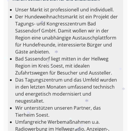
*
*
*
*
*
Unser Markt ist professionell und individuell.
Der Hundeweihnachtsmarkt ist ein Projekt der
Tagungs- und Kongresszentrum Bad
*
Sassendorf GmbH. Damit wollen wir in der
*
Region eine unabhängige Austauschplattform
*
für Hundefreunde, interessierte Bürger und
Gäste anbieten.
*
Bad Sassendorf liegt mitten in der Hellweg
*
*
Region im Kreis Soest, mit idealen
*
*
*
Zufahrtswegen für Besucher und Aussteller.
*
*
Das Tagungszentrum und das Umfeld wurden
*
*
in den letzten Monaten umfassend technisch
*
und energetisch modernisiert und
*
neugestaltet.
*
Wir unterstützen unseren Partner, das
*
Tierheim Soest.
Umfangreiche Werbemaßnahmen u.a.
*
*
Radiowerbung im Hellwegradio, Anzeigen-,