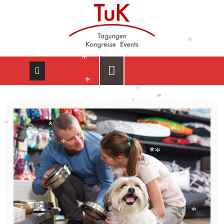
*
*
*
*
*
*
*
*
*
*
*
*
*
*
*
*
*
*
*
*
*