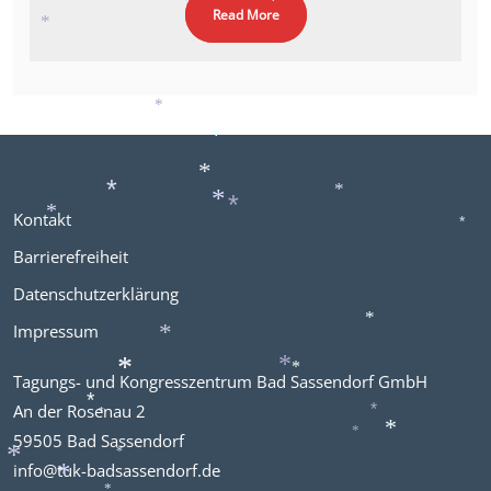
*
Read More
*
*
*
*
*
*
*
*
Kontakt
*
*
*
*
Barrierefreiheit
Datenschutzerklärung
Impressum
*
*
Tagungs- und Kongresszentrum Bad Sassendorf GmbH
*
*
*
*
An der Rosenau 2
*
*
*
59505 Bad Sassendorf
*
*
info@tuk-badsassendorf.de
*
*