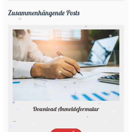
*
*
Zusammenhängende Posts
*
*
*
*
*
*
*
*
*
*
*
*
*
*
*
*
*
*
*
*
*
Download Anmeldeformular
*
*
*
...
*
*
*
*