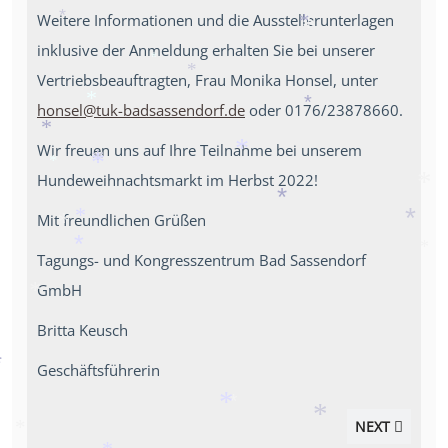
*
Weitere Informationen und die Ausstellerunterlagen
*
*
inklusive der Anmeldung erhalten Sie bei unserer
*
*
Vertriebsbeauftragten, Frau Monika Honsel, unter
*
honsel@tuk-badsassendorf.de
oder 0176/23878660.
*
*
Wir freuen uns auf Ihre Teilnahme bei unserem
*
*
Hundeweihnachtsmarkt im Herbst 2022!
*
*
*
*
Mit freundlichen Grüßen
*
*
*
*
Tagungs- und Kongresszentrum Bad Sassendorf
*
*
GmbH
*
Britta Keusch
Geschäftsführerin
*
NEXT
*
*