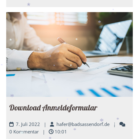
*
*
*
*
*
*
*
*
*
*
*
*
*
*
*
*
*
*
*
*
*
*
*
*
*
*
Download Anmeldeformular
*
7. Juli 2022
|
hafer@badsassendorf.de
|
*
*
*
*
0 Kommentar
|
10:01
*