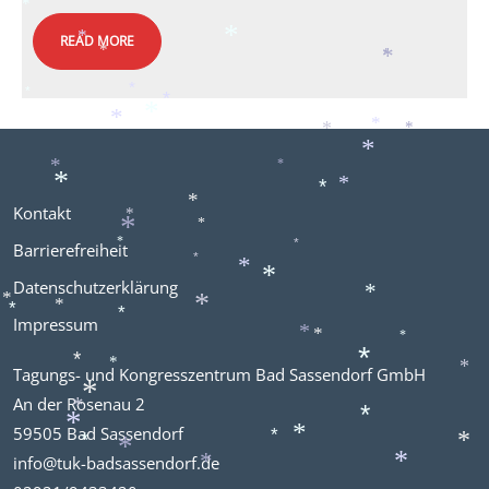
*
*
*
READ MORE
*
*
*
*
*
*
*
*
*
*
*
*
*
*
*
*
*
*
*
Kontakt
*
*
*
*
Barrierefreiheit
*
*
*
*
Datenschutzerklärung
*
*
*
*
Impressum
*
*
*
*
*
*
Tagungs- und Kongresszentrum Bad Sassendorf GmbH
*
*
*
*
An der Rosenau 2
*
*
59505 Bad Sassendorf
*
*
*
*
*
*
info@tuk-badsassendorf.de
*
*
*