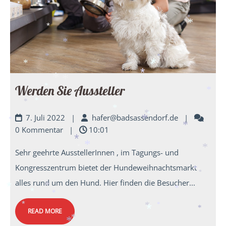
*
*
*
*
*
*
*
*
*
*
*
*
*
*
*
*
*
*
Werden Sie Aussteller
*
*
*
*
*
7. Juli 2022
|
hafer@badsassendorf.de
|
*
*
*
*
0 Kommentar
|
10:01
*
*
Sehr geehrte AusstellerInnen , im Tagungs- und
*
*
*
*
Kongresszentrum bietet der Hundeweihnachtsmarkt
*
*
*
alles rund um den Hund. Hier finden die Besucher...
*
*
*
*
*
*
READ MORE
*
*
*
*
*